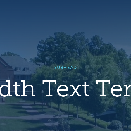
Hero
background
image
default
SUBHEAD
idth Text Te